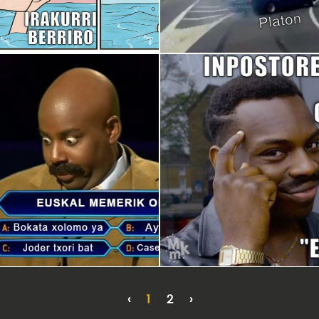
‹
1
2
›