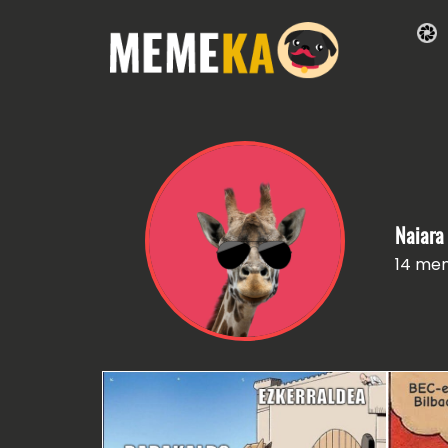
Naiara
14 me