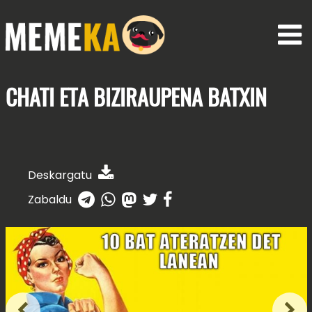
CHATI ETA
BIZIRAUPENA BATXIN
Deskargatu
Zabaldu