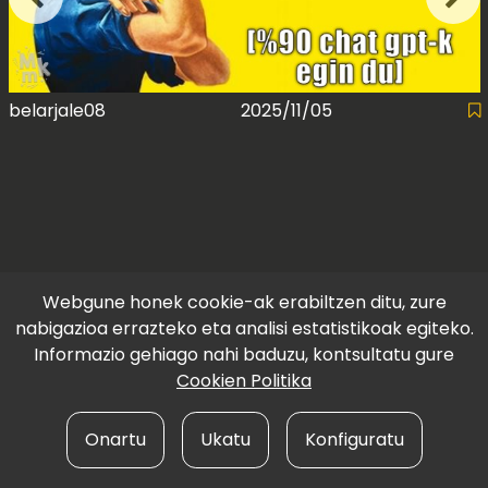
belarjale08
2025/11/05
Webgune honek cookie-ak erabiltzen ditu, zure
nabigazioa errazteko eta analisi estatistikoak egiteko.
Informazio gehiago nahi baduzu, kontsultatu gure
Cookien Politika
Onartu
Ukatu
Konfiguratu