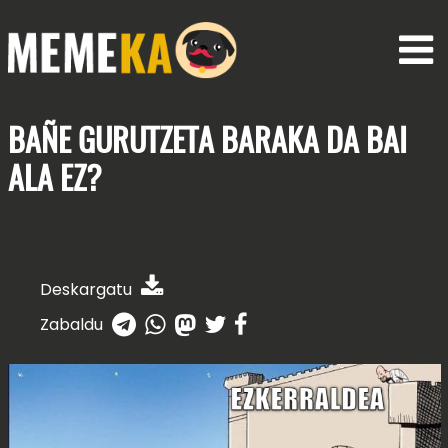
BAÑE GURUTZETA BARAKA
DA BAI
ALA EZ?
Deskargatu
Zabaldu