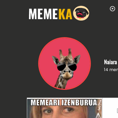
Naiara
14 me