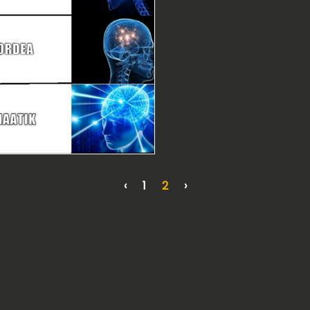
‹
1
2
›