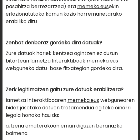
pasahitza berrezartzea) eta
memeka.eus
ekin
erlazionatutako komunikazio harremanetarako
erabiliko ditu
Zenbat denboraz gordeko dira datuak?
Zure datuak horiek kentzea agintzen ez duzun
bitartean Iametza Interaktiboak
memeka.eus
webguneko datu-base fitxategian gordeko dira.
Zerk legitimatzen gaitu zure datuak erabiltzera?
Iametza Interaktiboaren
memeka.eus
webgunearen
bidez jasotako datuen tratamendua egiteko oinarri
legala honako hau da:
a
.
Izena ematerakoan eman diguzun berariazko
baimena.