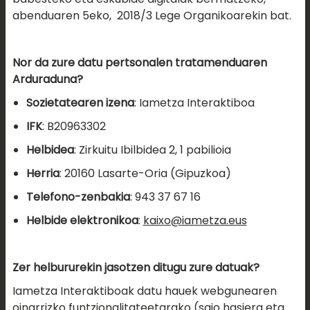
abenduaren 5eko, 2018/3 Lege Organikoarekin bat.
Nor da zure datu pertsonalen tratamenduaren
Arduraduna?
Sozietatearen izena
: Iametza Interaktiboa
IFK
: B20963302
Helbidea
: Zirkuitu Ibilbidea 2, 1 pabilioia
Herria
: 20160 Lasarte-Oria (Gipuzkoa)
Telefono-zenbakia
: 943 37 67 16
Helbide elektronikoa
:
kaixo@iametza.eus
Zer helbururekin jasotzen ditugu zure datuak?
Iametza Interaktiboak datu hauek webgunearen
oinarrizko funtzionalitateetarako (saio hasiera eta