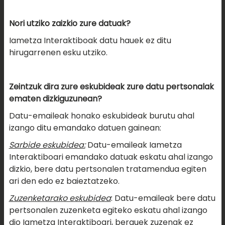
Nori utziko zaizkio zure datuak?
Iametza Interaktiboak datu hauek ez ditu
hirugarrenen esku utziko.
Zeintzuk dira zure eskubideak zure datu pertsonalak
ematen dizkiguzunean?
Datu-emaileak honako eskubideak burutu ahal
izango ditu emandako datuen gainean:
Sarbide eskubidea:
Datu-emaileak Iametza
Interaktiboari emandako datuak eskatu ahal izango
dizkio, bere datu pertsonalen tratamendua egiten
ari den edo ez baieztatzeko.
Zuzenketarako eskubidea
: Datu-emaileak bere datu
pertsonalen zuzenketa egiteko eskatu ahal izango
dio Iametza Interaktiboari, berauek zuzenak ez