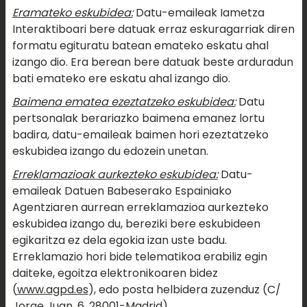
Eramateko eskubidea:
Datu-emaileak Iametza
Interaktiboari bere datuak erraz eskuragarriak diren
formatu egituratu batean emateko eskatu ahal
izango dio. Era berean bere datuak beste arduradun
bati emateko ere eskatu ahal izango dio.
Baimena ematea ezeztatzeko eskubidea:
Datu
pertsonalak berariazko baimena emanez lortu
badira, datu-emaileak baimen hori ezeztatzeko
eskubidea izango du edozein unetan.
Erreklamazioak aurkezteko eskubidea:
Datu-
emaileak Datuen Babeserako Espainiako
Agentziaren aurrean erreklamazioa aurkezteko
eskubidea izango du, bereziki bere eskubideen
egikaritza ez dela egokia izan uste badu.
Erreklamazio hori bide telematikoa erabiliz egin
daiteke, egoitza elektronikoaren bidez
(
www.agpd.es
), edo posta helbidera zuzenduz (C/
Jorge Juan, 6, 28001-Madrid)