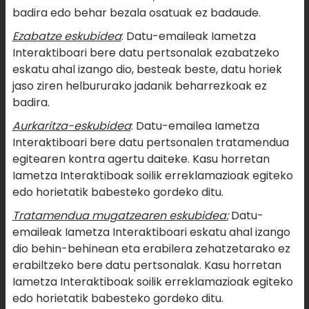
badira edo behar bezala osatuak ez badaude.
Ezabatze eskubidea
: Datu-emaileak Iametza
Interaktiboari bere datu pertsonalak ezabatzeko
eskatu ahal izango dio, besteak beste, datu horiek
jaso ziren helbururako jadanik beharrezkoak ez
badira.
Aurkaritza-eskubidea
: Datu-emailea Iametza
Interaktiboari bere datu pertsonalen tratamendua
egitearen kontra agertu daiteke. Kasu horretan
Iametza Interaktiboak soilik erreklamazioak egiteko
edo horietatik babesteko gordeko ditu.
Tratamendua mugatzearen eskubidea:
Datu-
emaileak Iametza Interaktiboari eskatu ahal izango
dio behin-behinean eta erabilera zehatzetarako ez
erabiltzeko bere datu pertsonalak. Kasu horretan
Iametza Interaktiboak soilik erreklamazioak egiteko
edo horietatik babesteko gordeko ditu.