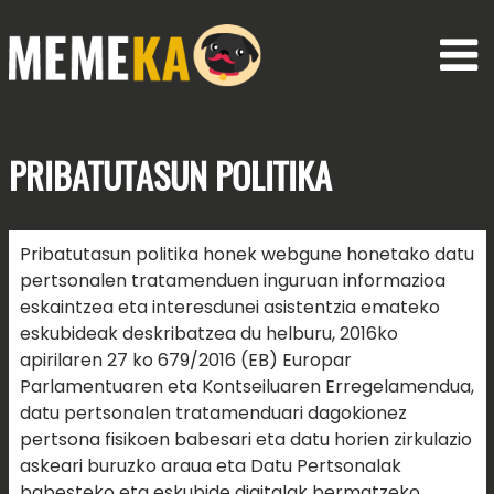
PRIBATUTASUN
POLITIKA
Pribatutasun politika honek webgune honetako datu
pertsonalen tratamenduen inguruan informazioa
eskaintzea eta interesdunei asistentzia emateko
eskubideak deskribatzea du helburu, 2016ko
apirilaren 27 ko 679/2016 (EB) Europar
Parlamentuaren eta Kontseiluaren Erregelamendua,
datu pertsonalen tratamenduari dagokionez
pertsona fisikoen babesari eta datu horien zirkulazio
askeari buruzko araua eta Datu Pertsonalak
babesteko eta eskubide digitalak bermatzeko,