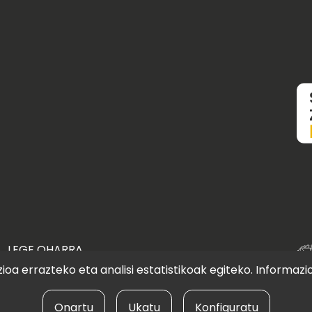
LEGE OHARRA
oa errazteko eta analisi estatistikoak egiteko. Informazi
Onartu
Ukatu
Konfiguratu