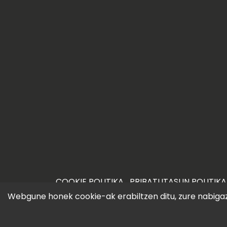
COOKIE POLITIKA
PRIBATUTASUN POLITIKA
©2026 iametza.eus
Webgune honek cookie-ak erabiltzen ditu, zure nabigazi