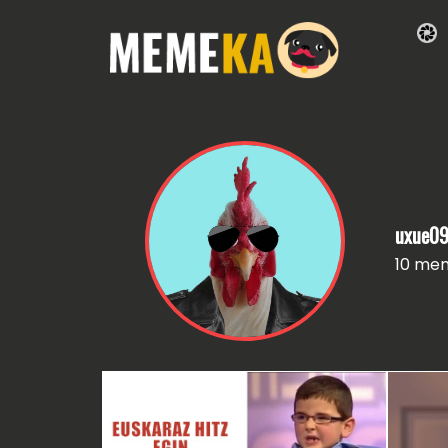
uxue0
10 me