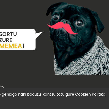
o gehiago nahi baduzu, kontsultatu gure
Cookien Politika