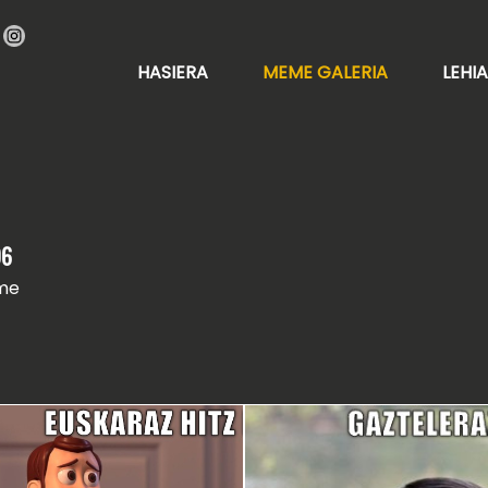
HASIERA
MEME GALERIA
LEHI
96
me