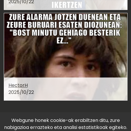
2025/10/22
HectorH
2025/10/22
Webgune honek cookie-ak erabiltzen ditu, zure
nabigazioa errazteko eta analisi estatistikoak egiteko.