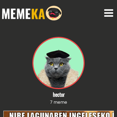
hector
7 meme