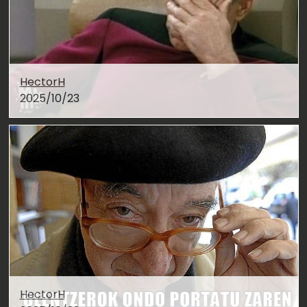
HectorH
2025/10/23
HectorH