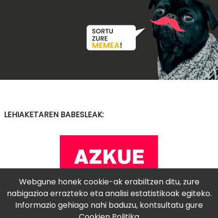
LEHIAKETAREN BABESLEAK:
Webgune honek cookie-ak erabiltzen ditu, zure
nabigazioa errazteko eta analisi estatistikoak egiteko.
Informazio gehiago nahi baduzu, kontsultatu gure
Cookien Politika