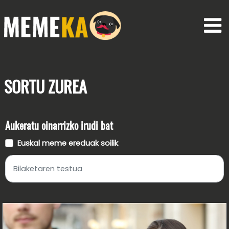
SORTU
ZUREA
Aukeratu oinarrizko irudi bat
Euskal meme ereduak soilik