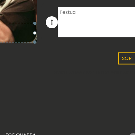
SORT
Erabiltzaileek sortutako edukiek
C