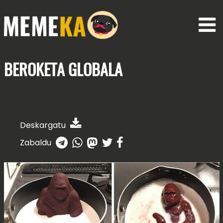
BEROKETA
GLOBALA
Deskargatu
Zabaldu