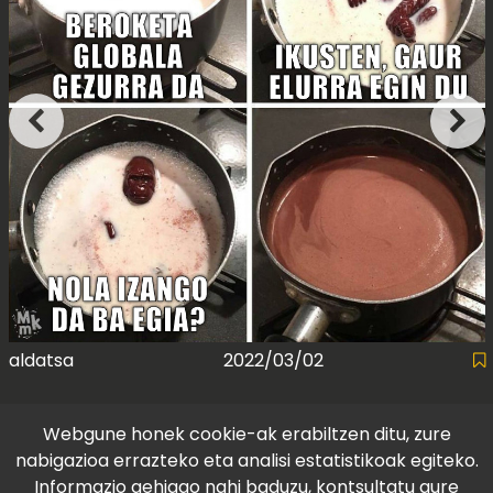
aldatsa
2022/03/02
Webgune honek cookie-ak erabiltzen ditu, zure
nabigazioa errazteko eta analisi estatistikoak egiteko.
Informazio gehiago nahi baduzu, kontsultatu gure