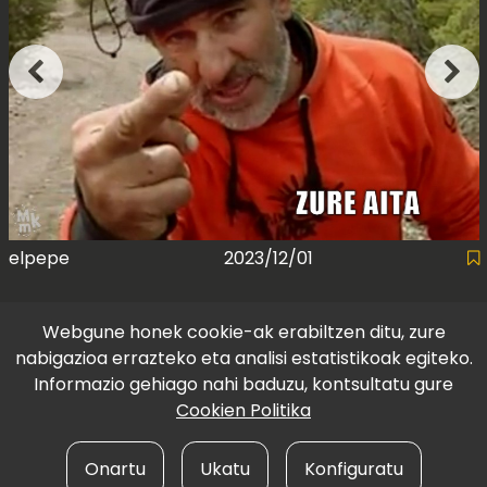
elpepe
2023/12/01
Webgune honek cookie-ak erabiltzen ditu, zure
nabigazioa errazteko eta analisi estatistikoak egiteko.
Informazio gehiago nahi baduzu, kontsultatu gure
Cookien Politika
Onartu
Ukatu
Konfiguratu