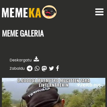
MEME
GALERIA
Deskargatu
Zabaldu