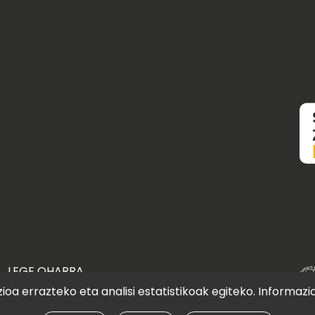
LEGE OHARRA
oa errazteko eta analisi estatistikoak egiteko. Informazi