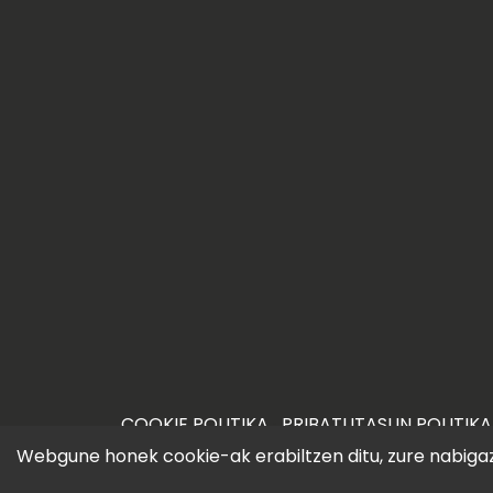
COOKIE POLITIKA
PRIBATUTASUN POLITIKA
©2026 iametza.eus
Webgune honek cookie-ak erabiltzen ditu, zure nabigazi