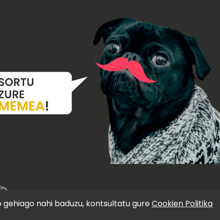
o gehiago nahi baduzu, kontsultatu gure
Cookien Politika