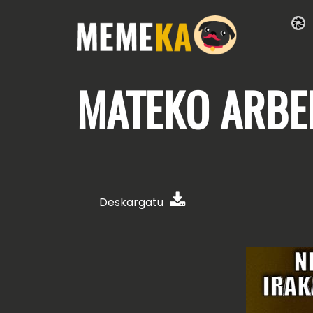
MATEKO
ARBE
Deskargatu