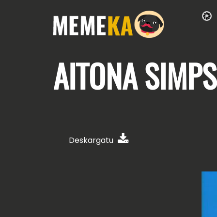
AITONA
SIMP
Deskargatu