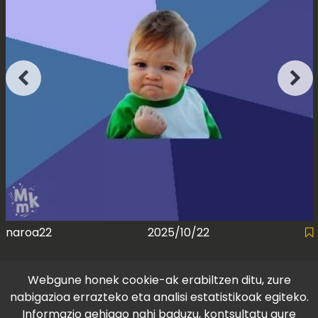
naroa22
2025/10/22
Webgune honek cookie-ak erabiltzen ditu, zure
nabigazioa errazteko eta analisi estatistikoak egiteko.
Informazio gehiago nahi baduzu, kontsultatu gure