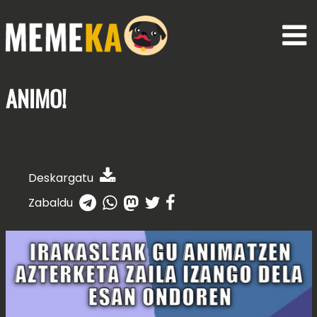
ANIMO!
Deskargatu
Zabaldu