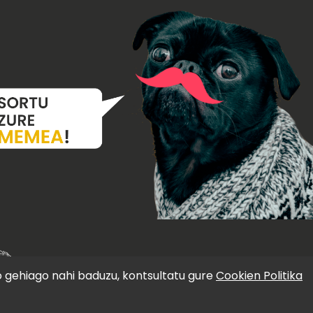
o gehiago nahi baduzu, kontsultatu gure
Cookien Politika