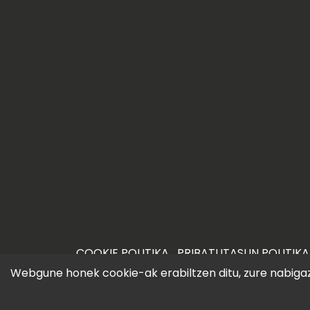
COOKIE POLITIKA
PRIBATUTASUN POLITIKA
©2026 iametza.eus
Webgune honek cookie-ak erabiltzen ditu, zure nabigazi