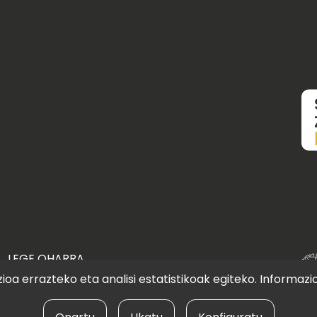
LEGE OHARRA
oa errazteko eta analisi estatistikoak egiteko. Informazi