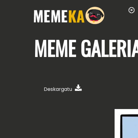
MEME
GALERI
Deskargatu