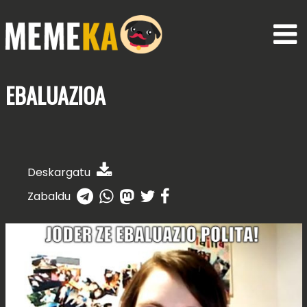
EBALUAZIOA
Deskargatu
Zabaldu