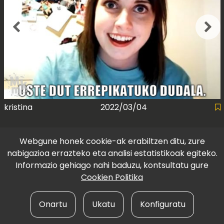
kristina
2022/03/04
Webgune honek cookie-ak erabiltzen ditu, zure
nabigazioa errazteko eta analisi estatistikoak egiteko.
Informazio gehiago nahi baduzu, kontsultatu gure
Cookien Politika
Onartu
Ukatu
Konfiguratu