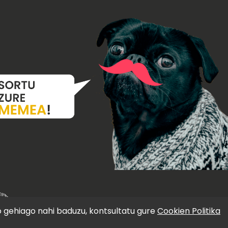
o gehiago nahi baduzu, kontsultatu gure
Cookien Politika