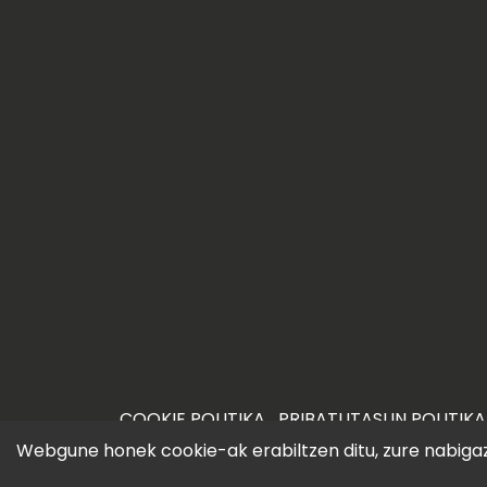
COOKIE POLITIKA
PRIBATUTASUN POLITIKA
©2026 iametza.eus
Webgune honek cookie-ak erabiltzen ditu, zure nabigazi