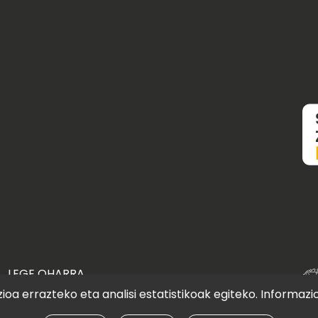
LEGE OHARRA
oa errazteko eta analisi estatistikoak egiteko. Informazi