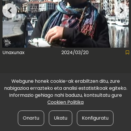
Unaxunax
2024/03/20
Webgune honek cookie-ak erabiltzen ditu, zure
nabigazioa errazteko eta analisi estatistikoak egiteko.
Informazio gehiago nahi baduzu, kontsultatu gure
Cookien Politika
Onartu
Ukatu
Konfiguratu