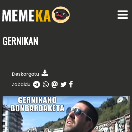
GERNIKAN
Deskargatu
Zabaldu