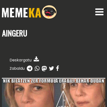
AINGERU
Deskargatu
Zabaldu