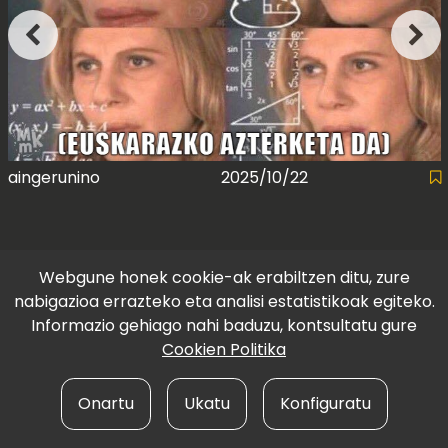
aingerunino
2025/10/22
Webgune honek cookie-ak erabiltzen ditu, zure
nabigazioa errazteko eta analisi estatistikoak egiteko.
Informazio gehiago nahi baduzu, kontsultatu gure
Cookien Politika
Onartu
Ukatu
Konfiguratu