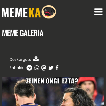
MEME
GALERIA
Deskargatu
Zabaldu