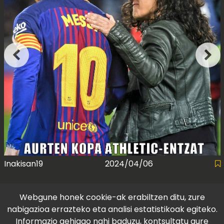
Inakisan19
2024/04/06
Webgune honek cookie-ak erabiltzen ditu, zure
nabigazioa errazteko eta analisi estatistikoak egiteko.
Informazio gehiago nahi baduzu, kontsultatu gure